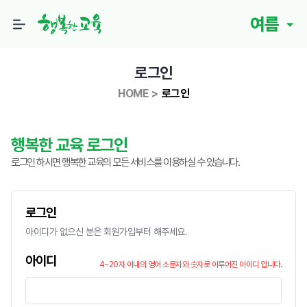
채움&비움 story
여름
AI가 추천하는 간이역 여행
‘사라지는 것’에 관한 기록_ 보령 청소역
로그인
교육진단
HOME
>
로그인
인공지능 시대, 꼭 필요한 문해력: ‘읽기’의 위기에서 비판적 해석
능력으로
행복한 교육 로그인
도표로 읽는 교육통계
로그인 하시면 행복한 교육의 모든 서비스를 이용하실 수 있습니다.
친구야~ 도서관으로 책 읽으러 가자! - 도서관 현황 및 독서에 대한
학생들의 인식조사
로그인
선생님을 위한 슬기로운 학교생활
아이디가 없으신 분은 회원가입부터 해주세요.
흔들림의 유혹, 교사가 잊지 말아야 할 원칙!
아이디
학부모를 위한 슬기로운 자녀교육
4~20자 이내의 영어 소문자와 숫자로 이루어진 아이디 입니다.
초등 고학년 이해하기 - 사춘기 변화를 마주하는 부모의 마음가짐
나눔&소통 story