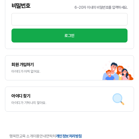
비밀번호
현장 속으로
6~20자 이내의 비밀번호를 입력하세요.
제45회 스승의 날 기념식 개최 - ‘선생님의 오늘이 우리 아이들의
내일을 꽃피웁니다’
로그인
에듀토크
친구 대신 생성형 AI와 대화하는 아이들
가르치는 삶
회원 가입하기
무능한 담임이라 불렸던 교사의 선택 - ‘기록’과 ‘과정’으로 전하는
아이디가 아직 없어요.
마음!
연예인 같은 선생님을 꿈꾸던 새내기, 아빠가 되어 다시 배운 교실
명예기자 리포트
아이디 찾기
아이디가 기억나지 않아요.
명예기자 리포트
나는 무엇이 되고 싶니? 스스로 찾아가는 나의 미래
"함께여서 가능했습니다" — 서울 동대문구 휘경공동체, 마을이 함께
키우는 보육의 실험
행복한교육 소개
이용안내
연락처
개인정보처리방침
“삐뚤빼뚤 색칠해도 괜찮아” 살을 맞대고 마음을 나누는 청송 안덕초