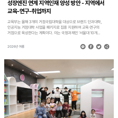
성장엔진 연계 지역인재 양성 방안 - 지역에서
교육-연구-취업까지
교육부는 올해 3개의 거점국립대학을 대상으로 브랜드 단과대학,
인공지능 거점대학 사업을 패키지로 집중 지원하여 교육·연구의
거점으로 육성한다는 계획이다. 이는 국정과제인 ‘서울대 10개
만들기로 국가균형성장 추진’의 일환으로 진행되며, 이들 3개의
거점국립대학에는 1,000억 원 내외의 예산이 추가로 지원된다.
2026년 여름
교육부는 이러한 내용을 담은 ‘성장엔진 연계 지역인재 양성방안’을
4월 15일 발표했다. 이 방안은 거점국립대학에 대한 집중 투자로 5극
3특 권역별 성장엔진 분야의 기업이 필요로 하는 우수 인재를
양성하고, 지역 기업과 인재가 함께 성장하며 국가균형성장을 도모하는
데 목적을 두고 있다. [1] 성장엔진 브랜드 단과대학 및 연구거점 육성
먼저, 거점국립대학을 우수 인재와 선도 기업이 모이는 교육·연구의
거점으로 육성한다는 계획이다. 이를 위해 거점국립대학에 성장엔진
분야의 브랜드 단과대학 및 특성화 융합연구원을 설립하여, 학부-
대학원-연구소를 하나로 묶어 지원한다. 기업이 주도하는 교육과정
개발, 연구개발 지원을 통해 기업과 일체화된 교육 연구 모델을
구축한다(’26년 3개교, 총 1,200억 원). 특성화 융합연구원은 기업,
정부출연연구기관, 과학기술원, 서울대를 비롯한 국내외 유수 대학
등과 전면적 협력체계를 구축하고 연구원 내 대학과 기업이 공동