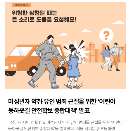
고교학점제 운영비 항목을 분리해 신설하고, 기존의 교과교실제 운영에
따른 교과 교실 증설 및 전환(리모델링) 비용을 고교학점제 운영을 위한
교실 증설·전환 비용으로 전환한다. 내년 3월 시행되는
「학생맞춤통합지원법」에 맞춰 기존 ‘교육복지 지원비’는 ‘학생맞춤통합
및 균형교육복지 지원비’로 확대 개편된다. 단위학교의
학생맞춤통합지원 체계 운영을 위한 비용과 학생 마음 건강 지원비
등에 대한 시도별 재정수요는 새롭게 산정한다. 기초학력 보장
지원비는 학습지원 대상 학생뿐만 아니라 학습결손 예방을 위한 학교·
학급 단위의 재정수요를 반영할 수 있도록 개선한다. 또한,
시도교육청의 책임 있는 재정 운용을 도모하기 위해 지방채 원리금
상환액 중 일부를 교육부가 교부금으로 보전해주던 규정을 삭제했다.
아울러 새롭게 추진하는 민자사업 임대료는 기준재정수요 산정에서
제외하도록 했다. 이는 시도교육청이 시도별 재정 여건을 고려해 보다
신중하게 민자사업을 추진하도록 하기 위해서다. 이와 함께 학교 회계
이용·불용에 따른 우대·불이익 조치 관련 내용을 삭제해, 학교 현장의
재정집행 업무 부담을 완화하기로 했다.
미성년자 약취·유인 범죄 근절을 위한 ‘어린이
등하굣길 안전확보 종합대책’ 발표
정부는 지난 11월 11일 미성년자 약취·유인 범죄를 근절을 위한 ‘어린이
등하굣길 안전확보 종합대책’을 발표했다. 서울 서대문구 초등학생