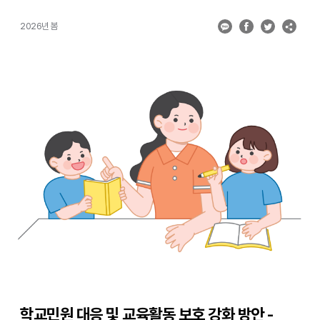
학업성취율(40% 이상) 기준을 모두 충족해야 해당 과목을 이수하고
학점을 취득할 수 있었다. 그러나 새 학기부터는 ‘선택과목의 학점 이수
2026년 봄
기준’에서 학업성취율을 제외하고 출석률만을 적용하도록 변경된다.
이는 학생이 학업성취율을 충족하지 못했을 경우 최소 성취수준
보장지도를 실시해야 하는 학생과 학교의 부담을 완화하려는 취지를
담고 있다. 다만, 공통과목은 현행대로 출석률과 학업성취율을
반영하며, 창의적 체험활동은 학년별 수업일수의 2/3 이상을 출석한
경우, 해당 학년에 편성된 창의적 체험활동의 이수 학점을 충족한
것으로 인정한다. 교육부는 국가교육위원회에서 고등학교의 학점
이수기준 완화에 관한 사항이 심의·의결됨에 따라 이러한 내용을 담은
고교학점제 안착을 위한 지원 대책을 발표했다. 과목 미이수 시 온라인
콘텐츠를 통해 학점을 취득할 수 있도록 플랫폼을 개발해 과목 이수에
대한 학생과 학교의 부담도 줄인다. 2026학년도부터 공통과목을
대상으로 ‘온라인 보충과정’ 플랫폼을 운영하며, 오는 2학기에는
선택과목까지 단계적으로 확대해 나갈 계획이다. 학생들의 과목
선택의 기회를 확대할 수 있도록 온라인학교와 공동교육과정 거점학교
등에 정규 교원을 추가 배치(’26. 777명)하고, 농산어촌·소규모 학교
(442교) 등에서도 다양한 과목을 개설할 수 있도록 강사 채용을
지원한다. [ 표 ] 학점 이수 기준 완화(안)
학교민원 대응 및 교육활동 보호 강화 방안 -