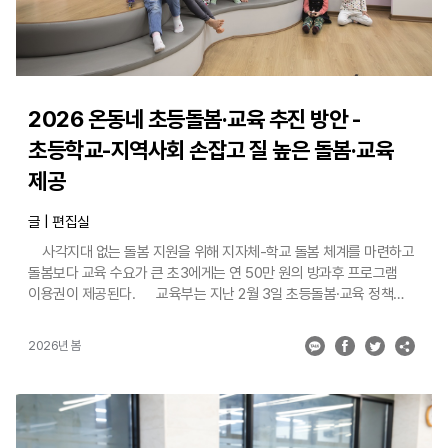
운영하는 연구소를 설립하여 기술 개발부터 실증까지 한 곳에서
이뤄지도록 할 예정이다. 특히, 대학별로 ▲ 등록금, 생활비 등을 포괄
지원하는 특별 장학 프로그램, ▲ 우수 학부생을 선발하여 지도교수가
밀착 지도하는 학부생 연구 참여 프로그램, ▲ 전문연구원에 준하는
대학원생 연구장학금 등 각종 혜택으로 우수 학생을 유인하여 고급
2026 온동네 초등돌봄·교육 추진 방안 -
인력으로 성장할 수 있도록 적극 지원한다(연 1,500명 내외). [2] 지역
인공지능(AI) 교육·연구 거점 육성 거점국립대학을 지역 AI 교육
초등학교-지역사회 손잡고 질 높은 돌봄·교육
제공
글 | 편집실
사각지대 없는 돌봄 지원을 위해 지자체-학교 돌봄 체계를 마련하고
돌봄보다 교육 수요가 큰 초3에게는 연 50만 원의 방과후 프로그램
이용권이 제공된다. 교육부는 지난 2월 3일 초등돌봄·교육 정책
추진 방향과 2026년 주요 추진 과제를 담은 ‘2026 온동네 초등돌봄·
교육 추진 방안’을 발표했다. 교육부는 2024년부터 늘봄학교 정책을
2026년 봄
통해 초등학교 1‧2학년의 돌봄 공백 해소를 집중적으로 지원해 왔다.
2026년부터는 기존의 늘봄학교를 ‘온동네 초등돌봄‧교육’ 정책으로
발전시켜, 학교와 지역사회가 함께 희망하는 초등학생에게 사각지대
없는 돌봄을 제공하고, 돌봄보다 교육에 대한 수요가 큰 초등학교
3학년 이상 학생*의 방과후 교육 참여를 중점 지원한다. [ 표 ] 온동네