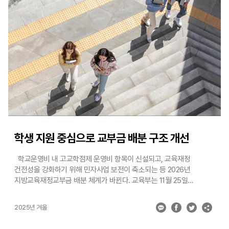
확인하고, 필요한 경우 관할 경찰서에 수사를 의뢰한다. 취학연령
이전에 조기입학을 희망하거나 취학연령임에도 불구하고 입학 연기를
희망하는 경우 반드시 올해 12월 31일까지 신청하여야 한다. 아울러
질병, 발육 상태 등 부득이한 사유로 아동의 취학이 어운 경우, 보호자는
입학 예정 학교에 취학의무 유예 또는 면제를 신청할 수 있다.
학생 지원 중심으로 교부금 배분 구조 개선
학교운영비 내 고교학점제 운영비 항목이 신설되고, 교육재정
건전성을 강화하기 위해 민자사업 보전이 축소되는 등 2026년
지방교육재정교부금 배분 체계가 바뀐다. 교육부는 11월 25일
국무회의에서 이런 내용을 포함한 ‘지방교육재정교부금법 시행령’
개정안이 의결됐다고 밝혔다. 지방교육재정교부금은 시도교육청
2025년 겨울
세입의 대부분을 차지하는 재원으로, 내년도 규모는 정부안 기준 69조
101억 원이다. 우선, 고교학점제 안착을 위해 학교 운영비에서