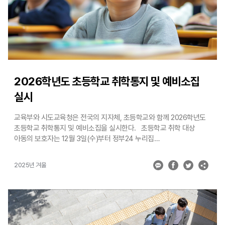
사회관계망 서비스(SNS)를 통한 민원 접수는 금지한다. 셋째, 지역
단위 교권보호 네트워크를 강화한다. 교육활동보호센터를
교육지원청까지 설치해 ’25년 현재 전국 55개소를 ’26년 110여 개로
확대하고, 센터에서는 교육활동보호를 위한 원스톱 서비스를 제공한다.
넷째, 교사를 존중하고 상호 신뢰하는 학교문화를 조성한다. 학교 내
전용 민원상담실을 ’26년까지 750
2026학년도 초등학교 취학통지 및 예비소집
실시
교육부와 시도교육청은 전국의 지자체, 초등학교와 함께 2026학년도
초등학교 취학통지 및 예비소집을 실시한다. 초등학교 취학 대상
아동의 보호자는 12월 3일(수)부터 정부24 누리집
(https://www.gov.kr)을 통해 온라인으로 취학통지서를 발급받을 수
있다. 아울러 전국 읍·면사무소 및 동 주민센터(행정복지센터)는 관할
2025년 겨울
지역 내 모든 초등학교 취학 대상 아동의 보호자에게 12월 10일(수)
부터(지역별 상이) 12월 20일(토)까지 우편(등기) 혹은 인편으로
취학통지서를 송부한다. 보호자는 취학통지서에 명시된 예비소집
일정과 학교의 안내에 따라, 예비소집일에 취학통지서를 소지하고
아동과 함께 참석해야 한다. 아동이 예비소집에 참석하지 않는 경우
학교와 지자체는 전화 연락, 가정방문 등을 통해 아동의 소재와 안전을