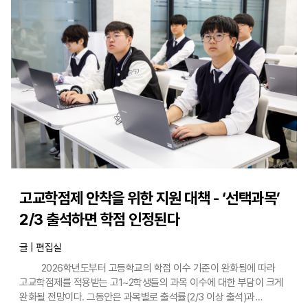
초등돌봄‧교육 도입 이후 달라지는 점 * 초3～6은 돌봄 수요(’25년
참여율: 초3 6.0%, 초4 2.2%, 초5 1.0%, 초6 0.8%)를 고려하여
사각지대 해소 중심 지원 온동네 초등돌봄·교육 추진 방안을
구체적으로 살펴보면 첫째, 교육부는 지역사회-학교 초등돌봄‧교육
협력 체계를 구축해 나간다는 계획이다. 각 지역에서 지자체와 학교가
함께 돌봄‧교육을 제공하고, 관계 부처는 지역별 수요에 맞는 지원을
제공하는 방식이다. 이를 위해 중앙에서는 관계 부처가 참여하는
온동네 초등돌봄‧교육협의체를 운영하고, 전체 광역‧기초지자체에서는
지자체, 교육(지원)청 등이 참여하는 ‘지역 초등돌봄‧교육협의체’를
운영한다. 또한, 학교 현장과 인근 지역 돌봄기관 간의 협의체 운영도
활성화할 계획이다. 교육부는 지역별 협의체 운영을 활성화하기 위해
2026년부터 협의체 운영비(총액 100억 원)도 지원한다.
고교학점제 안착을 위한 지원 대책 - ‘선택과목’
2/3 출석하면 학점 인정된다
글 | 편집실
2026학년도부터 고등학교의 학점 이수 기준이 완화됨에 따라
고교학점제를 적용받는 고1~2학생들의 과목 이수에 대한 부담이 크게
완화될 전망이다. 그동안은 과목별로 출석률(2/3 이상 출석)과