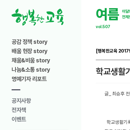
여름
이달
전체
vol.507
공감 정책 story
배움 현장 story
[행복한교육 2017
채움&비움 story
나눔&소통 story
학교생활기
명예기자 리포트
공지사항
전자책
이벤트